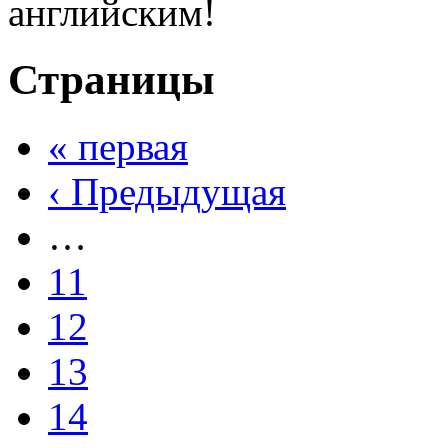
английским!
Страницы
« первая
‹ Предыдущая
…
11
12
13
14